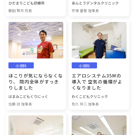
ひだまりこども診療所
あんとうデンタルクリニック
藤田 賢司 院長
安東 基善 理事長
小児科
小児科
ほこりが気にならなくな
エアロシステム35Mの
り、 院内全体がすっき
導入で 空気の循環がよ
りしました
くなりました
はまみこどもくりにっく
わくこどもクリニック
佐藤 研 理事長
和久 祥三 理事長