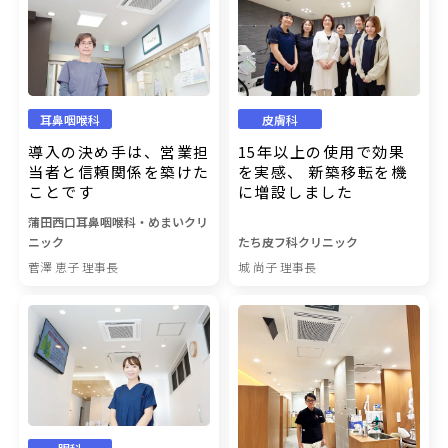
耳鼻咽喉科
皮膚科
導入の決め手は、営業担
15年以上の使用で効果
当者と信頼関係を築けた
を実感、 新築移転を機
ことです
に増設しました
蒲田西口耳鼻咽喉科・めまいクリ
ニック
たち皮フ科クリニック
菅澤 恵子 理事長
城 尚子 理事長