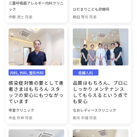
三重呼吸器アレルギー内科クリニ
ック
ひだまりこども診療所
伊藤 源士 院長
藤田 賢司 院長
内科, 外科, 整形外科
産婦人科
感染症対策の要として患
品質はもちろん、プロに
者さまはもちろん スタ
しっかり メンテナンス
ッフの安心にもつながっ
してもらえるという点で
ています
も安心
寺倉クリニック
なおレディースクリニック
寺倉 政伸 院長
飯塚 奈緒 院長