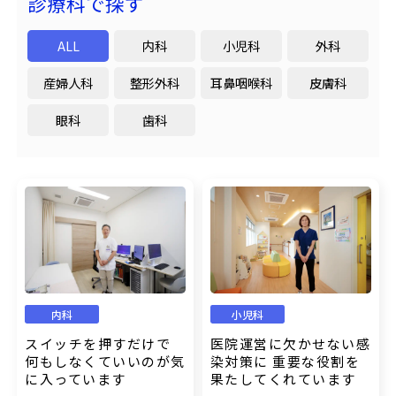
診療科で探す
ALL
内科
小児科
外科
産婦人科
整形外科
耳鼻咽喉科
皮膚科
眼科
歯科
内科
小児科
スイッチを押すだけで
医院運営に欠かせない感
何もしなくていいのが気
染対策に 重要な役割を
に入っています
果たしてくれています