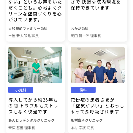
ない」というお声をいた
さで 快適な院内環境を
だくことも。心地よくク
保持できています
リーンな空間づくりを心
がけています。
大和駅前ファミリー歯科
おかだ歯科
土屋 新太郎 理事長
岡田 耕一郎 理事長
小児科
歯科
導入してから約25年も
花粉症の患者さまが
の間 トラブルもストレ
「空気がいい」とおっし
スもなく快適です
ゃって深呼吸されます
あんとうデンタルクリニック
永村歯科クリニック
安東 基善 理事長
永村 宗護 院長