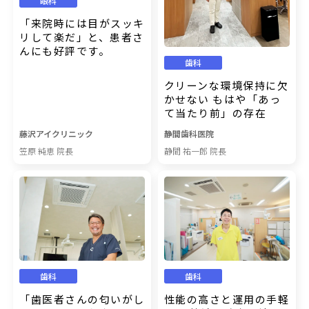
眼科
「来院時には目がスッキ
リして楽だ」と、患者さ
んにも好評です。
歯科
クリーンな環境保持に欠
かせない もはや「あっ
て当たり前」の存在
藤沢アイクリニック
静間歯科医院
笠原 純恵 院長
静間 祐一郎 院長
歯科
歯科
「歯医者さんの匂いがし
性能の高さと運用の手軽